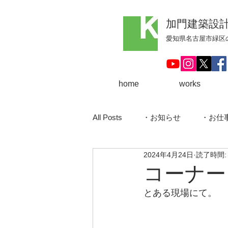
加門建築設
​愛知県名古屋市緑
home
works
All Posts
・お知らせ
・お仕
2024年4月24日
読了時間:
・大府の家
・サーファーズ
コーナー
とある現場にて。
・住宅
・稲沢の家
・