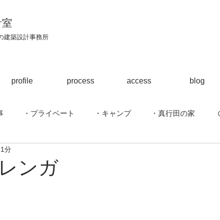
計室
区の建築設計事務所
profile
process
access
blog
事
・プライベート
・キャンプ
・真行田の家
 1分
ハウス
・駈上の家
・江南のはなれ
・建築行脚
レンガ
ほら貝の家