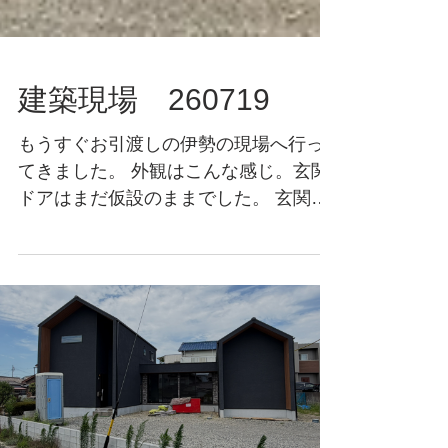
建築現場 260719
もうすぐお引渡しの伊勢の現場へ行っ
てきました。 外観はこんな感じ。玄関
ドアはまだ仮設のままでした。 玄関ホ
ール正面の壁は施主塗装。 吹抜、スキ
ップフロア、半地下のある気持ちの良
いLDK空間です。 竣工おめでとうござ
います！ 外構が終わる頃を見計らって
再訪致します。 加門建築設計室