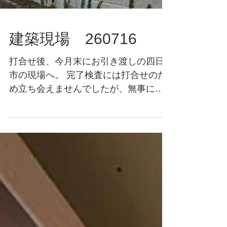
建築現場 260716
打合せ後、今月末にお引き渡しの四日
市の現場へ。 完了検査には打合せのた
め立ち会えませんでしたが、無事に終
えたとのことでなによりです。 タイル
を選んだ日々が少し懐かしい（笑） 外
構の完成も楽しみです。 加門建築設計
室