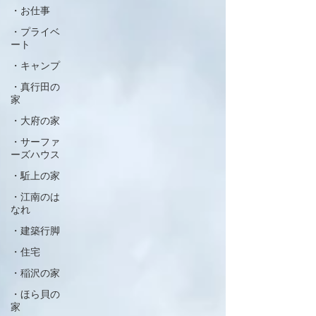
・お仕事
・プライベ
ート
・キャンプ
・真行田の
家
・大府の家
・サーファ
ーズハウス
・駈上の家
・江南のは
なれ
・建築行脚
・住宅
・稲沢の家
・ほら貝の
家