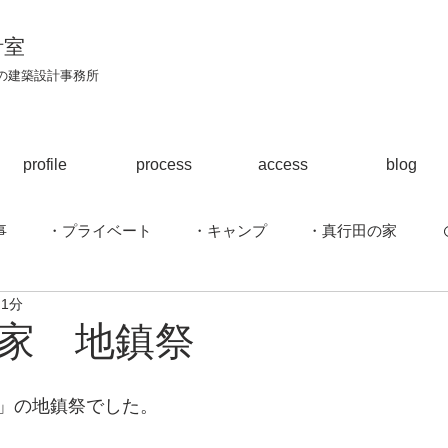
計室
区の建築設計事務所
profile
process
access
blog
事
・プライベート
・キャンプ
・真行田の家
 1分
ハウス
・駈上の家
・江南のはなれ
・建築行脚
家 地鎮祭
ほら貝の家
」の地鎮祭でした。