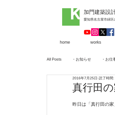
加門建築設
​愛知県名古屋市緑
home
works
All Posts
・お知らせ
・お仕
2016年7月25日
読了時間:
・大府の家
・サーファーズ
真行田の
・住宅
・稲沢の家
・
昨日は「真行田の家