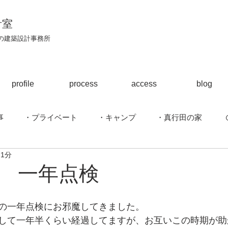
計室
区の建築設計事務所
profile
process
access
blog
事
・プライベート
・キャンプ
・真行田の家
 1分
ハウス
・駈上の家
・江南のはなれ
・建築行脚
 一年点検
ほら貝の家
の一年点検にお邪魔してきました。
して一年半くらい経過してますが、お互いこの時期が助