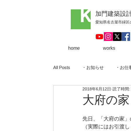
加門建築設
​愛知県名古屋市緑
home
works
All Posts
・お知らせ
・お仕
2018年6月12日
読了時間:
・大府の家
・サーファーズ
大府の家
・住宅
・稲沢の家
・
先日、「大府の家」
（実際にはお引渡し