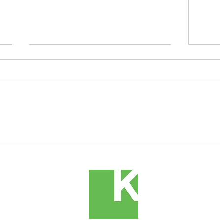
大府
12/10（土）11（日）大府の
家オープンハウス