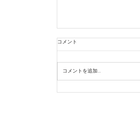
コメント
コメントを追加…
大府の家 オープンハウス御
礼