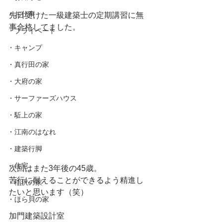
・お仕事
先日受けた一級建築士の定期講習に無
事合格してました。
・プライベート
・キャンプ
・真行田の家
・大府の家
・サーファーズハウス
・駈上の家
・江南のはなれ
・建築行脚
・住宅
次回はまた3年後の45歳。
苦行に耐えることができるよう精進し
・稲沢の家
たいと思います（笑）
・ほら貝の家
加門建築設計室