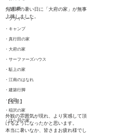
・お仕事
先週末の暑い日に「大府の家」が無事
上棟しました。
・プライベート
・キャンプ
・真行田の家
・大府の家
・サーファーズハウス
・駈上の家
・江南のはなれ
・建築行脚
・住宅
【全景】
・稲沢の家
外観の雰囲気が現れ、より実感して頂
・ほら貝の家
けるようになったかと思います。
本当に暑いなか、皆さまお疲れ様でし