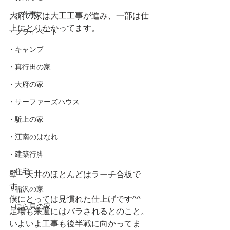
・お仕事
大府の家は大工工事が進み、一部は仕
上にとりかかってます。
・プライベート
・キャンプ
・真行田の家
・大府の家
・サーファーズハウス
・駈上の家
・江南のはなれ
・建築行脚
・住宅
壁・天井のほとんどはラーチ合板で
す。
・稲沢の家
僕にとっては見慣れた仕上げです^^ 
・ほら貝の家
足場も来週にはバラされるとのこと。
いよいよ工事も後半戦に向かってま